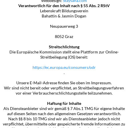
Webdesign:
Staysana.com
Verantwortlich für den Inhalt nach § 55 Abs. 2 RStV
Lebenskraft Bildungsverein
Bahattin & Jasmin Dogan
Neupauerweg 3
8052 Graz
Streitschlichtung
Die Europäische Kommission stellt eine Plattform zur Online-
Streitbeilegung (OS) bereit:
https://ec.europa.eu/consumers/odr
.
Unsere E-Mail-Adresse finden Sie oben im Impressum.
Wir sind nicht bereit oder verpflichtet, an Streitbeilegungsverfahren
vor einer Verbraucherschlichtungsstelle teilzunehmen.
Haftung für Inhalte
Als Diensteanbieter sind wir gemäß § 7 Abs.1 TMG für eigene Inhalte
auf diesen Seiten nach den allgemeinen Gesetzen verantwortlich.
Nach §§ 8 bis 10 TMG sind wir als Diensteanbieter jedoch nicht
verpflichtet, übermittelte oder gespeicherte fremde Informationen zu